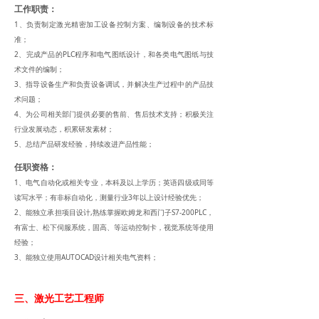
工作职责：
1、负责制定激光精密加工设备控制方案、编制设备的技术标
准；
2、完成产品的PLC程序和电气图纸设计，和各类电气图纸与技
术文件的编制；
3、指导设备生产和负责设备调试，并解决生产过程中的产品技
术问题；
4、为公司相关部门提供必要的售前、售后技术支持；积极关注
行业发展动态，积累研发素材；
5、总结产品研发经验，持续改进产品性能；
任职资格：
1、电气自动化或相关专业，本科及以上学历；英语四级或同等
读写水平；有非标自动化，测量行业3年以上设计经验优先；
2、能独立承担项目设计,熟练掌握欧姆龙和西门子S7-200PLC，
有富士、松下伺服系统，固高、等运动控制卡，视觉系统等使用
经验；
3、能独立使用AUTOCAD设计相关电气资料；
三、激光工艺工程师