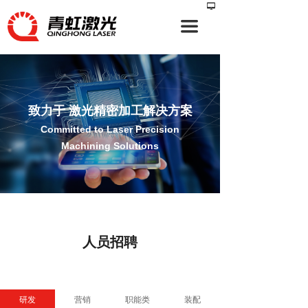
넡
网站首页
끀
关于我们
产品展示
解决方案
致力于 激光精密加工解决方案
Committed to Laser Precision
技术服务
Machining Solutions
新闻资讯
人员招聘
联系我们
人员招聘
研发
营销
职能类
装配