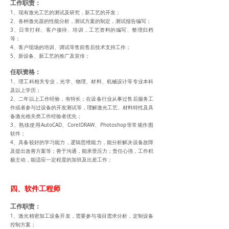
工作职责：
1、现有激光工艺的测试及研究，新工艺的开发；
2、各种激光器的性能分析，测试方案的制定，测试报告编写；
3、日常打样、客户接待、培训，工艺资料的编写、整理归档
等；
4、客户现场的培训、调试等售前售后技术支持工作；
5、新设备、新工艺的推广及宣传；
任职资格：
1、理工科相关专业，光学、物理、材料、机械设计等专业本科
及以上学历；
2、二年以上工作经验，有特长；在设备行业从事过售后服务工
作或者参与过设备的开发测试等，理解激光工艺、材料特性及具
备激光相关类工作经验者优先；
3、熟练使用AutoCAD、CorelDRAW、Photoshop等常规作图
软件；
4、具备较好的学习能力，逻辑思维能力，能分析解决设备故障
及提出改善方案等；善于沟通，能承受压力；责任心强，工作积
极主动，能适应一定程度的加班及出差工作；
四、软件工程师
工作职责：
1、激光精密加工设备开发，需要参与项目需求分析，定制设备
控制方案；