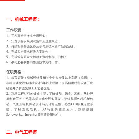
一、机械工程师：
工作职责：
1、开发
备；
高精密激光专用设
2、负责设备安装调试指导及进度跟进；
3、持续改善升级设备及参与新技术新产品的预研；
4、完成客户需求解决方案制作；
5、完成设备研发文档相关资料制作、归档；
6、参与必要的售前售后技术支持工作；
任职资格
：
1、教育背景：机械设计及相关专业大专及以上学历（统招），
非标自动化设备机械设计3年以上经验；有高精度精密设备开发
经验并了解激光加工工艺者优先；
2、熟悉工程材料的机械性能，了解机加、钣金、装配、热处理
等制造工艺；熟悉非标自动化设备开发，熟练掌握各种机械传
动、气压及电机传动设计与其计算选型，熟悉CCD影像定位系
统，了解直线电机、DD马达的选型应用；熟练使用
Solidworks、Inventor等三维绘图软件；
二、电气工程师